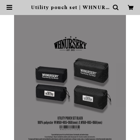
Utility pouch set | WHNURS
ERY